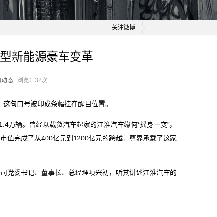
关注微博
技型新能源豪车变革
司动态
浏览：
32次
上，这句口号被印成条幅挂在醒目位置。
破1.4万辆。曾经以载货汽车起家的江淮汽车缘何“摇身一变”，
值完成了从400亿元到1200亿元的跨越，尊界承载了这家
公司党委书记、董事长、总经理项兴初，听其讲述江淮汽车的