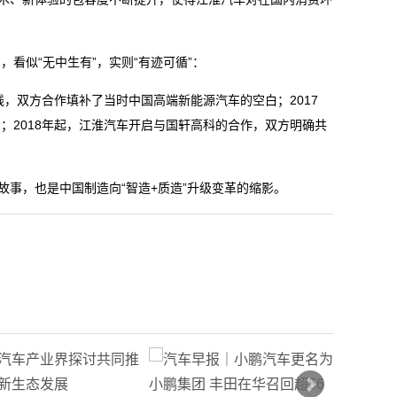
看似“无中生有”，实则“有迹可循”：
线，双方合作填补了当时中国高端新能源汽车的空白；2017
；2018年起，江淮汽车开启与国轩高科的合作，双方明确共
故事，也是中国制造向“智造+质造”升级变革的缩影。