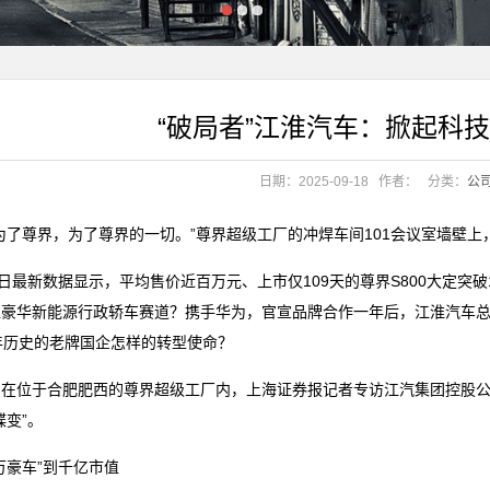
年之选 汽车消费
“破局者”江淮汽车：掀起科
产
年之选 汽车消费
日期：2025-09-18
作者：
分类：
公
万辆汽车
产
为了尊界，为了尊界的一切。”尊界超级工厂的冲焊车间101会议室墙壁
6日最新数据显示，平均售价近百万元、上市仅109天的尊界S800大定突
万辆汽车
豪华新能源行政轿车赛道？携手华为，官宣品牌合作一年后，江淮汽车总市
年历史的老牌国企怎样的转型使命？
，在位于合肥肥西的尊界超级工厂内，上海证券报记者专访江汽集团控股
蝶变”。
万豪车”到千亿市值