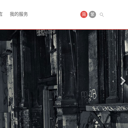
言
我的服务
简
繁