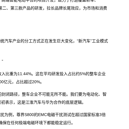
用于高端智能电动平台的项目开发，致力于打造覆盖轿车、
界第二、第三款产品的研发，拉长品牌长尾效应，为市场和消费
统汽车产业的分工方式正在发生巨大变化，“新汽车”工业模式
”
业收入比重为11.44%。这在平均研发投入占比约5%的整车企业
00亿元，占比超过20%。
的封闭路径，整车企业不可能无所不能。我们要为电动化、智
项兴初表示，这是江淮汽车与华为合作的底层逻辑。
为例，尊界S800的EMC电磁干扰测试在超过国家标准3倍
确保在任何极端电磁环境下都能稳定运行。