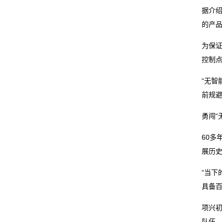
务
据介绍
的产
为保证
控制点
“无智
前规避
勇闯“
60多
展历
“当下
具备
项兴
队伍