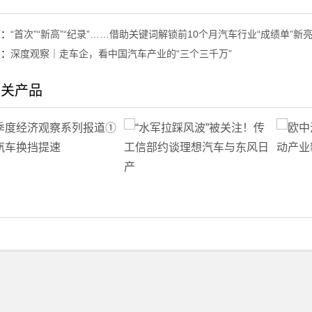
篇：
“首次”“新高”“纪录”……借助关键词解锁前10个月汽车行业“成绩单”新
篇：
深度观察｜走车企，看中国汽车产业的“三个三千万”
相关产品