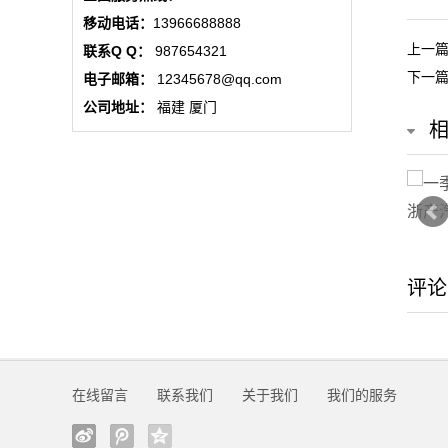
动
移动电话：
13966688888
上一
联系Q Q：
987654321
态
下一
电子邮箱：
12345678@qq.com
行
公司地址：
福建 厦门
业
动
态
联
评论
系
我
在线留言
联系我们
关于我们
我们的服务
们
关