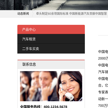
二
国际油价飙升后 全球电动汽车需求连续两个月增长
手
动态新闻
牵头制定60余项国际标准 中国新能源汽车贡献中国智慧
车
北京青年汽车消费研讨会举办，京产汽车有三大标签｜青
国际油价飙升后 全球电动汽车需求连续两个月增长
一季度经济观察系列报道①浙产汽车换挡提速
牵头制定60余项国际标准 中国新能源汽车贡献中国智慧
产品中心
买
“水军拉踩风波”被关注！传工信部约谈理想汽车与东风日
北京青年汽车消费研讨会举办，京产汽车有三大标签｜青
汽车租赁
卖
欧中汽车产业界探讨共同推动产业新生态发展
一季度经济观察系列报道①浙产汽车换挡提速
二手车买卖
汽车早报｜小鹏汽车更名为小鹏集团 丰田在华召回超56
“水军拉踩风波”被关注！传工信部约谈理想汽车与东风日
新
中国电
汽车以旧换新市场今年有望质效齐升
欧中汽车产业界探讨共同推动产业新生态发展
200
闻
联系信息
双向奔赴！转型“十字路口”的德国汽车业这么走
汽车早报｜小鹏汽车更名为小鹏集团 丰田在华召回超56
中国电
动
新一轮汽车“以旧换新”，补贴方式有变
汽车以旧换新市场今年有望质效齐升
汽车销
中国电
双向奔赴！转型“十字路口”的德国汽车业这么走
态
合，它
新一轮汽车“以旧换新”，补贴方式有变
公
专家
动新一
司
700
全国服务热线：400-1234-5678