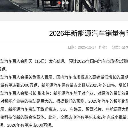
年之选 汽车消费
2026年新能源汽车销量有
产
年之选 汽车消费
日期：2025-12-17
作者：
分类：
公
万辆汽车
产
动汽车百人会昨天（16日）发布信息，预计2026年国内汽车市场将实
0万辆。
万辆汽车
动汽车百人会相关负责人表示，国内汽车市场将进入高销量低增长的周期，
量有望达到2000万辆，新能源汽车保有量占比将从2025年的10%，增长到
动汽车百人会秘书长 张永伟：新能源汽车除了对产业、对经济的带动效
对智能产业链的拉动是巨大的。根据我们的预测，2025年汽车的智能化配
表示，新能源汽车带动了激光雷达、5G、车路云、智驾芯片、座舱语音大
轮科技创新的融合性载体。此外，全固态电池有望在未来2年完成小批量上
万辆，2026年有望冲击800万辆。