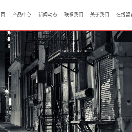
首页
产品中心
新闻动态
联系我们
关于我们
在线留