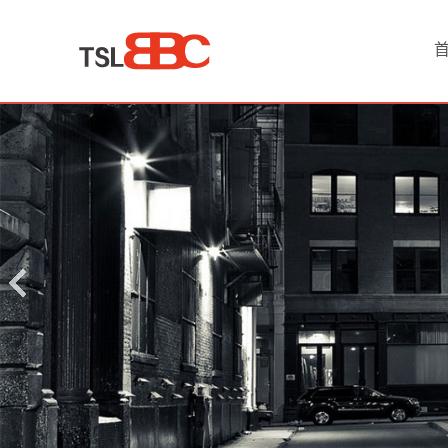
首
页
产
品
中
心
汽
车
租
赁