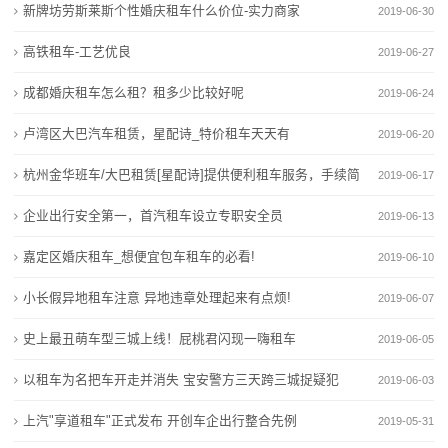
二
新牌坊劳斯莱斯个性婚庆租车什么价位-实力商家
2019-06-30
北京青年汽车消费研讨会举办，京产汽车有三大标签｜
国际油价飙升后 全球电动汽车需求连续两个月增长
手
青年之选 汽车消费
牵头制定60余项国际标准 中国新能源汽车贡献中国智慧
高铁租车-工艺优良
2019-06-27
一季度经济观察系列报道①浙产汽车换挡提速
北京青年汽车消费研讨会举办，京产汽车有三大标签｜
车
成都婚庆租车怎么租？租多少比较好呢
2019-06-24
青年之选 汽车消费
买
卢湾区大巴汽车租赁，星配诗_特价租车天天有
一季度经济观察系列报道①浙产汽车换挡提速
2019-06-20
卖
杭州金华班车/大巴租赁[星配诗]提供便利租车服务，手续简
2019-06-17
新
单
企业出行安全第一，首汽租车设立专职安全员
2019-06-13
闻
嘉定区婚庆租车_想便宜包车租车的必看!
2019-06-10
动
小长假异地租车注意 异地违章处理起来有点烦!
2019-06-07
态
史上最丑萌车型三城上线！屁桃君闪现一嗨租车
2019-06-05
以租车为名把车开走并消失 宝安警方三天跨三城捉疑犯
2019-06-03
公
上汽"享道租车"正式发布 开创车企出行整合先例
2019-05-31
司