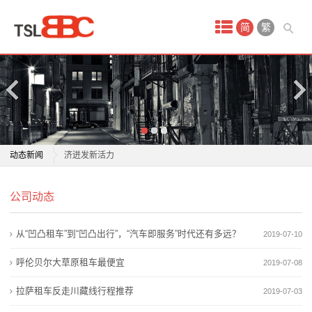
首
简
繁
页
产
品
中
高质量发展看中国｜汽车制造基底碰撞生态山水 露营经
动态新闻
济迸发新活力
心
事关汽车消费！新政如何惠及车主？专家解读
高质量发展看中国｜汽车制造基底碰撞生态山水 露营经
汽
公司动态
汽车后市场消费升级，利真延保为车主省心减负
济迸发新活力
财联社汽车早报「6月16日」
事关汽车消费！新政如何惠及车主？专家解读
车
从“凹凸租车”到“凹凸出行”，“汽车即服务”时代还有多远？
2019-07-10
头部车企都在狂飙，长城汽车是否介意被零跑逼近？
汽车后市场消费升级，利真延保为车主省心减负
租
长城汽车魏建军深入杭州直营店与用户直接互动
财联社汽车早报「6月16日」
呼伦贝尔大草原租车最便宜
2019-07-08
国际油价飙升后 全球电动汽车需求连续两个月增长
头部车企都在狂飙，长城汽车是否介意被零跑逼近？
赁
拉萨租车反走川藏线行程推荐
2019-07-03
牵头制定60余项国际标准 中国新能源汽车贡献中国智慧
长城汽车魏建军深入杭州直营店与用户直接互动