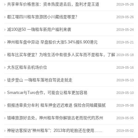
共享单车价格普涨：资本热度退去后，盈利才是王道
2019-05-28
动
都江堰四川租车旅游团小川藏线是哪里？
2019-05-26
态
减100送50 一嗨租车新用户福利来袭
2019-05-24
行
神州租车盘中异动 早盘股价大涨5.34%报6.900港元
2019-05-21
业
租车比买车便宜？为啥生活中有很多人买车而不是租车，了解
2019-05-18
动
一下！
大东区租车去机场价位
2019-05-16
态
徒步登山 一嗨租车落地自驾说走就走
2019-05-13
联
Smartcar与Turo合作，可能会让租车更加容易
2019-05-10
系
假报违章卖分牟利 租车押金迟迟难退 保险合同暗藏猫腻
2019-05-08
我
错峰旅游好去处，神州租车带你解锁古老而现代的苏州
2019-05-05
们
神秘访客探访“神州租车”：2013年的轮胎还在使用……
2019-05-02
关