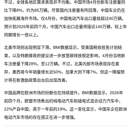
不过，全球各地区需求表现并不均衡。中国市场4月份新车注册量同
动
比下降8%，约为85万辆。尽管国内注册量有所回落，中国车企仍在
态
加快拓展海外市场。仅4月份，中国电动汽车出口量就超过40万辆。
预计到2026年前四个月，中国汽车出口总量将接近140万辆，较上年
行
同期增长一倍以上。
业
北美市场则出现明显下滑。BMI数据显示，受美国税收抵免计划结
动
束，以及特朗普政府提议进一步放宽碳排放规定影响，4月份当地新
车注册量下降28%，至12万辆。不过，北美内部市场表现存在差
态
异，墨西哥今年销量增长近50%，加拿大则下降7%，但这一降幅预
计将在新激励政策出台后出现改善。
联
系
中国品牌在欧洲市场的份额也在持续提升。BMI数据显示，2026年
前四个月，欧盟市场售出的纯电动汽车和插电式混合动力汽车中，
我
22%产自中国，高于一年前的19%。这一变化显示，中国车企在欧洲
们
电动汽车市场的存在感正在进一步增强。
关