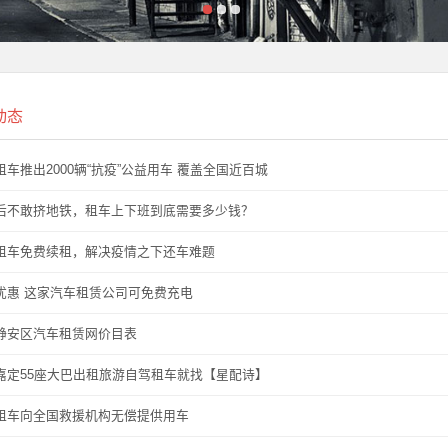
济迸发新活力
济迸发新活力
动态
租车推出2000辆“抗疫”公益用车 覆盖全国近百城
后不敢挤地铁，租车上下班到底需要多少钱？
租车免费续租，解决疫情之下还车难题
年之选 汽车消费
优惠 这家汽车租赁公司可免费充电
年之选 汽车消费
静安区汽车租赁网价目表
嘉定55座大巴出租旅游自驾租车就找【星配诗】
租车向全国救援机构无偿提供用车