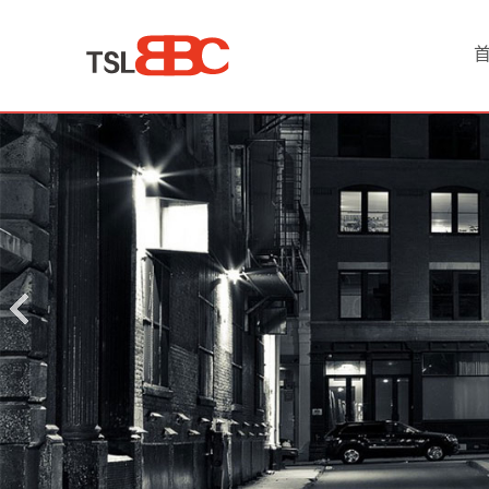
首
页
产
品
中
心
汽
车
租
赁