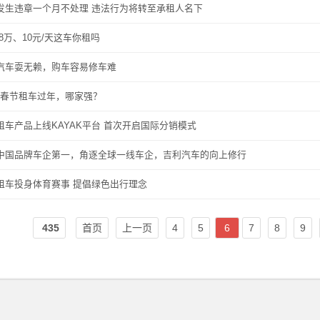
发生违章一个月不处理 违法行为将转至承租人名下
8万、10元/天这车你租吗
汽车耍无赖，购车容易修车难
20春节租车过年，哪家强？
租车产品上线KAYAK平台 首次开启国际分销模式
中国品牌车企第一，角逐全球一线车企，吉利汽车的向上修行
租车投身体育赛事 提倡绿色出行理念
435
首页
上一页
4
5
6
7
8
9