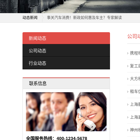
二
高质量发展看中国｜汽车制造基底碰撞生态山水 露营经
手
动态新闻
事关汽车消费！新政如何惠及车主？专家解读
车
汽车后市场消费升级，利真延保为车主省心减负
高质量发展看中国｜汽车制造基底碰撞生态山水 露营经
公司
财联社汽车早报「6月16日」
事关汽车消费！新政如何惠及车主？专家解读
新闻动态
买
头部车企都在狂飙，长城汽车是否介意被零跑逼近？
汽车后市场消费升级，利真延保为车主省心减负
公司动态
卖
携程
长城汽车魏建军深入杭州直营店与用户直接互动
财联社汽车早报「6月16日」
行业动态
国际油价飙升后 全球电动汽车需求连续两个月增长
头部车企都在狂飙，长城汽车是否介意被零跑逼近？
复工
新
牵头制定60余项国际标准 中国新能源汽车贡献中国智慧
长城汽车魏建军深入杭州直营店与用户直接互动
大方
闻
联系信息
北京青年汽车消费研讨会举办，京产汽车有三大标签｜青
国际油价飙升后 全球电动汽车需求连续两个月增长
租车
动
一季度经济观察系列报道①浙产汽车换挡提速
牵头制定60余项国际标准 中国新能源汽车贡献中国智慧
北京青年汽车消费研讨会举办，京产汽车有三大标签｜青
上海
态
一季度经济观察系列报道①浙产汽车换挡提速
上海
公
神州
司
全国服务热线：400-1234-5678