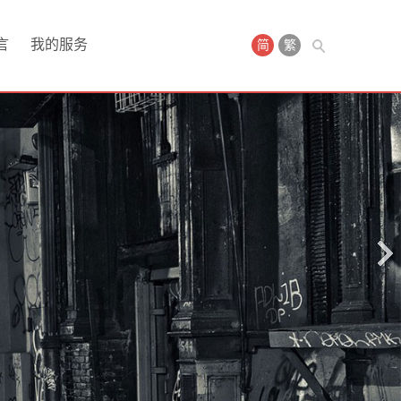
言
我的服务
简
繁