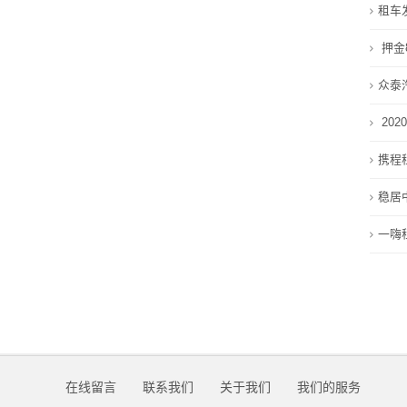
租车
于
押金
我
众泰
们
20
在
携程
线
稳居
留
一嗨
言
我
的
服
在线留言
联系我们
关于我们
我们的服务