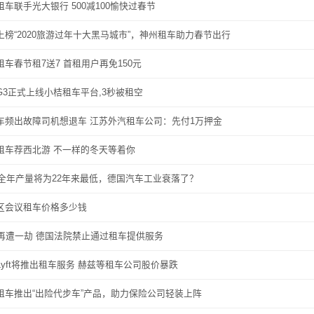
租车联手光大银行 500减100愉快过春节
上榜“2020旅游过年十大黑马城市”，神州租车助力春节出行
租车春节租7送7 首租用户再免150元
G3正式上线小桔租车平台,3秒被租空
车频出故障司机想退车 江苏外汽租车公司：先付1万押金
租车荐西北游 不一样的冬天等着你
19全年产量将为22年来最低，德国汽车工业衰落了？
区会议租车价格多少钱
er再遭一劫 德国法院禁止通过租车提供服务
Lyft将推出租车服务 赫兹等租车公司股价暴跌
租车推出“出险代步车”产品，助力保险公司轻装上阵