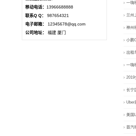
一嗨
动
移动电话：
13966688888
兰州
联系Q Q：
987654321
态
电子邮箱：
12345678@qq.com
神州
行
公司地址：
福建 厦门
小鹏
业
出租
动
一嗨
态
20
联
长宁
系
Ub
我
美国
们
首汽
关