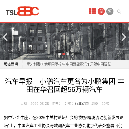
首
简
繁
页
产
品
中
国际油价飙升后 全球电动汽车需求连续两个月增长
动态新闻
牵头制定60余项国际标准 中国新能源汽车贡献中国智慧
心
北京青年汽车消费研讨会举办，京产汽车有三大标签｜
国际油价飙升后 全球电动汽车需求连续两个月增长
汽车早报｜小鹏汽车更名为小鹏集团 丰
汽
青年之选 汽车消费
牵头制定60余项国际标准 中国新能源汽车贡献中国智慧
田在华召回超56万辆汽车
一季度经济观察系列报道①浙产汽车换挡提速
北京青年汽车消费研讨会举办，京产汽车有三大标签｜
车
“水军拉踩风波”被关注！传工信部约谈理想汽车与东风
青年之选 汽车消费
日期：2026-03-28
作者：
分类：
行业动态
浏览：
29次
租
日产
一季度经济观察系列报道①浙产汽车换挡提速
欧中汽车产业界探讨共同推动产业新生态发展
“水军拉踩风波”被关注！传工信部约谈理想汽车与东风
赁
据中证金牛座，在2026中关村论坛年会的“数据跨境流动创新发展论
汽车早报｜小鹏汽车更名为小鹏集团 丰田在华召回超56
日产
坛”上，中国汽车工业协会与欧洲汽车工业协会北京代表处签署《促