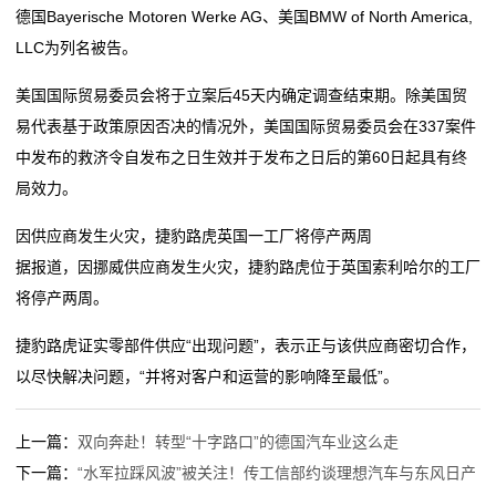
德国Bayerische Motoren Werke AG、美国BMW of North America,
LLC为列名被告。
美国国际贸易委员会将于立案后45天内确定调查结束期。除美国贸
易代表基于政策原因否决的情况外，美国国际贸易委员会在337案件
中发布的救济令自发布之日生效并于发布之日后的第60日起具有终
局效力。
因供应商发生火灾，捷豹路虎英国一工厂将停产两周
据报道，因挪威供应商发生火灾，捷豹路虎位于英国索利哈尔的工厂
将停产两周。
捷豹路虎证实零部件供应“出现问题”，表示正与该供应商密切合作，
以尽快解决问题，“并将对客户和运营的影响降至最低”。
上一篇：
双向奔赴！转型“十字路口”的德国汽车业这么走
下一篇：
“水军拉踩风波”被关注！传工信部约谈理想汽车与东风日产