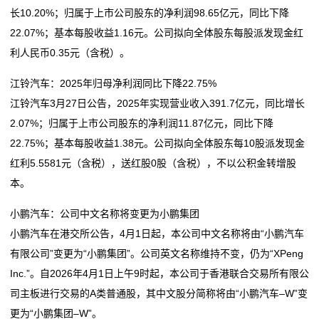
长10.20%；归属于上市公司股东的净利润98.65亿元，同比下降
动
22.07%；基本每股收益1.16元。公司拟向全体股东每股派发现金红
态
利人民币0.35元（含税）。
行
江铃汽车：2025年归母净利润同比下降22.75%
江铃汽车3月27日公告，2025年实现营业收入391.7亿元，同比增长
业
2.07%；归属于上市公司股东的净利润11.87亿元，同比下降
动
22.75%；基本每股收益1.38元。公司拟向全体股东每10股派发现金
红利5.5581元（含税），送红股0股（含税），不以公积金转增股
态
本。
联
小鹏汽车：公司中文名称将变更为小鹏集团
系
小鹏汽车在港交所公告，4月1日起，本公司中文名称将由“小鹏汽车
有限公司”变更为“小鹏集团”。公司英文名称维持不变，仍为“XPeng
我
Inc.”。自2026年4月1日上午9时起，本公司于香港联合交易所有限公
们
司主板进行交易的A类普通股，其中文股分简称将由“小鹏汽车–W”变
更为“小鹏集团–W”。
关