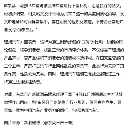
动
i6车型、理想L6车型与该品牌车型进行不当比对、恶意拉踩的帖文。
经初步调查，相关帖文及评论均为买车二选一的高度同质化内容，发
态
文IP地址和时间异常集中，存在明显的组织化痕迹，不符合正常用户
自发讨论的特征。”
行
业
理想汽车方面表示，该行为通过制造虚假的“口碑”对比和一边倒的舆
论假象，误导消费者、扰乱正常的市场评价体系，不仅侵害了理想的
动
产品声誉，更严重侵犯了消费者的知情权与选择权。在国家监管部门
态
三令五申、严厉打击汽车行业网络乱象的背景下，此类行为无异于顶
风作案，性质尤为恶劣。同时，理想汽车强调已完成全部取证工作，
联
将通过法律途径追责。
系
对此，东风日产新能源品牌总经理王骞于4月11日晚间通过官方认证
微博作出回应，称“东风日产始终恪守行业规则、倡导良性竞争，尊
我
重每一家为中国汽车产业努力的同行，包括理想汽车”。
们
图片来源：新浪微博（@东风日产王骞）
关