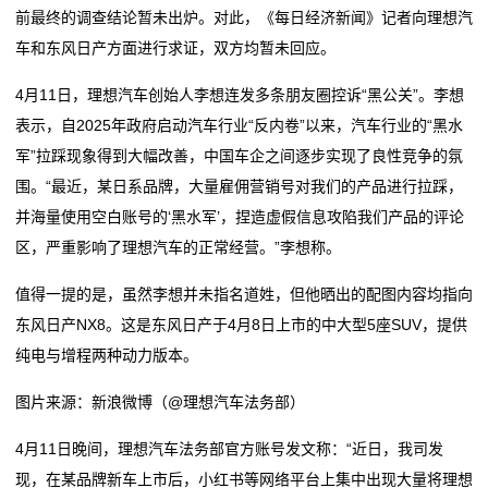
二
前最终的调查结论暂未出炉。对此，《每日经济新闻》记者向理想汽
万辆汽车
欧中汽车产业界探讨共同推动产业新生态发展
手
车和东风日产方面进行求证，双方均暂未回应。
汽车以旧换新市场今年有望质效齐升
汽车早报｜小鹏汽车更名为小鹏集团 丰田在华召回超56
双向奔赴！转型“十字路口”的德国汽车业这么走
万辆汽车
车
4月11日，理想汽车创始人李想连发多条朋友圈控诉“黑公关”。李想
新一轮汽车“以旧换新”，补贴方式有变
汽车以旧换新市场今年有望质效齐升
表示，自2025年政府启动汽车行业“反内卷”以来，汽车行业的“黑水
买
双向奔赴！转型“十字路口”的德国汽车业这么走
军”拉踩现象得到大幅改善，中国车企之间逐步实现了良性竞争的氛
新一轮汽车“以旧换新”，补贴方式有变
卖
围。“最近，某日系品牌，大量雇佣营销号对我们的产品进行拉踩，
并海量使用空白账号的‘黑水军’，捏造虚假信息攻陷我们产品的评论
新
区，严重影响了理想汽车的正常经营。”李想称。
闻
值得一提的是，虽然李想并未指名道姓，但他晒出的配图内容均指向
动
东风日产NX8。这是东风日产于4月8日上市的中大型5座SUV，提供
纯电与增程两种动力版本。
态
图片来源：新浪微博（@理想汽车法务部）
公
4月11日晚间，理想汽车法务部官方账号发文称：“近日，我司发
司
现，在某品牌新车上市后，小红书等网络平台上集中出现大量将理想