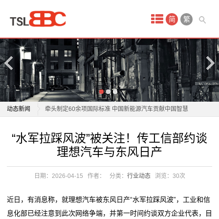
首
简
繁
页
产
品
中
国际油价飙升后 全球电动汽车需求连续两个月增长
动态新闻
牵头制定60余项国际标准 中国新能源汽车贡献中国智慧
心
北京青年汽车消费研讨会举办，京产汽车有三大标签｜
国际油价飙升后 全球电动汽车需求连续两个月增长
“水军拉踩风波”被关注！传工信部约谈
汽
青年之选 汽车消费
牵头制定60余项国际标准 中国新能源汽车贡献中国智慧
理想汽车与东风日产
一季度经济观察系列报道①浙产汽车换挡提速
北京青年汽车消费研讨会举办，京产汽车有三大标签｜
车
“水军拉踩风波”被关注！传工信部约谈理想汽车与东风
青年之选 汽车消费
日期：2026-04-15
作者：
分类：
行业动态
浏览：
30次
租
日产
一季度经济观察系列报道①浙产汽车换挡提速
欧中汽车产业界探讨共同推动产业新生态发展
“水军拉踩风波”被关注！传工信部约谈理想汽车与东风
赁
近日，有消息称，就理想汽车被东风日产“水军拉踩风波”，工业和信
汽车早报｜小鹏汽车更名为小鹏集团 丰田在华召回超56
日产
息化部已经注意到此次网络争端，并第一时间约谈双方企业代表，目